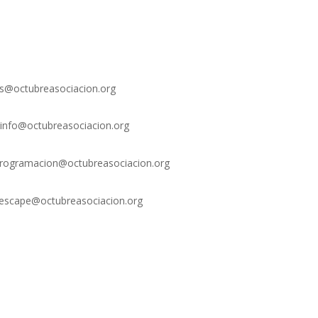
xs@octubreasociacion.org
info@octubreasociacion.org
rogramacion@octubreasociacion.org
escape@octubreasociacion.org