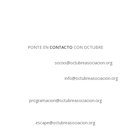
PONTE EN
CONTACTO
CON OCTUBRE
Quiero asociarme:
socixs@octubreasociacion.org
Quiero enviar información:
info@octubreasociacion.org
Quiero ofrecerme para un evento:
programacion@octubreasociacion.org
Quiero info del escape room:
escape@octubreasociacion.org