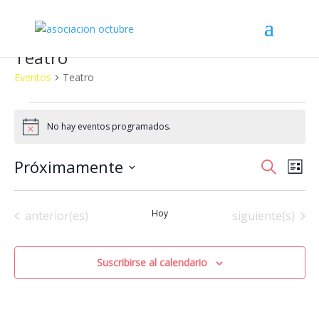
Teatro
Eventos
Teatro
Eventos
No hay eventos programados.
Aviso
Navega
Na
Próximamente
Buscar
Lista
de
de
Seleccionar
vis
búsqu
fecha.
de
Eventos
Hoy
Eventos
anterior(es)
siguiente(s)
y
Eve
vistas
de
Suscribirse al calendario
Evento