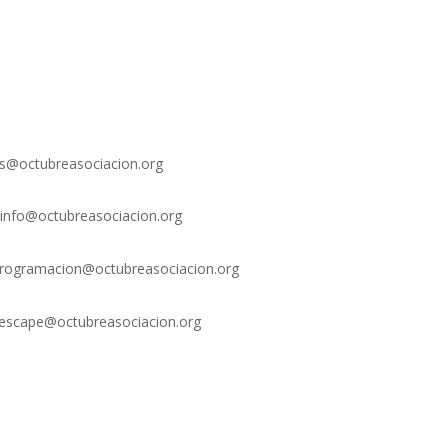
xs@octubreasociacion.org
info@octubreasociacion.org
rogramacion@octubreasociacion.org
escape@octubreasociacion.org