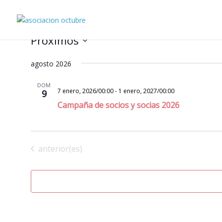
Eventos
Próximos
Seleccionar
agosto 2026
fecha.
DOM
7 enero, 2026/00:00
-
1 enero, 2027/00:00
9
Campaña de socios y socias 2026
Eventos
anterior(es)