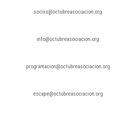
Quiero asociarme:
socixs@octubreasociacion.org
Quiero enviar información:
info@octubreasociacion.org
Quiero ofrecerme para un evento:
programacion@octubreasociacion.org
Quiero info del escape room:
escape@octubreasociacion.org