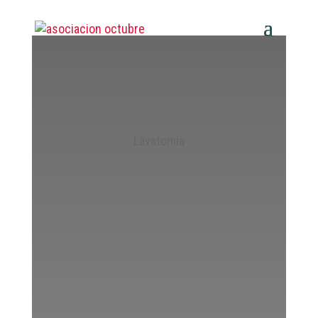
Lava
tomía