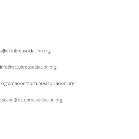
xs@octubreasociacion.org
info@octubreasociacion.org
rogramacion@octubreasociacion.org
escape@octubreasociacion.org