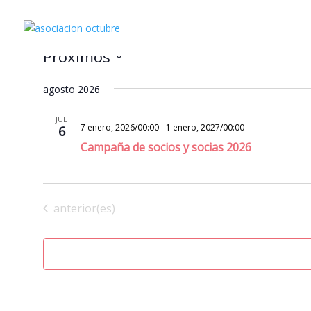
Eventos
Próximos
Seleccionar
agosto 2026
fecha.
JUE
7 enero, 2026/00:00
-
1 enero, 2027/00:00
6
Campaña de socios y socias 2026
Eventos
anterior(es)